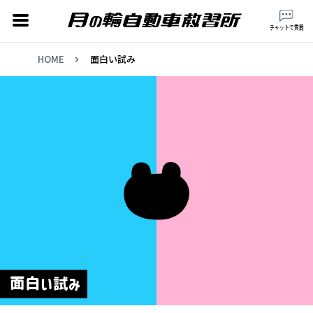
月の輪自動車教習所 ts
チャットで質問
HOME
面白い試み
校
面白い試み