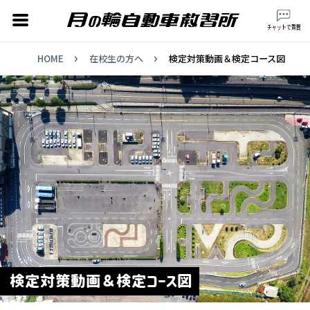
月の輪自動車教習所 ts
チャットで質問
HOME
在校生の方へ
検定対策動画＆検定コース図
校
検定対策動画＆検定コース図