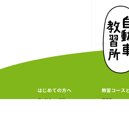
はじめての方へ
教習コース
月の輪７つの特長
普通車
免許取得までの流れ［普通車］
二輪車
免許取得までの流れ［普通二輪車］
小型二輪AT 超絶
お申し込み＆お支払いについて
普通車＋二輪車