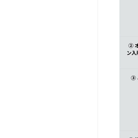
② 
ン入
③