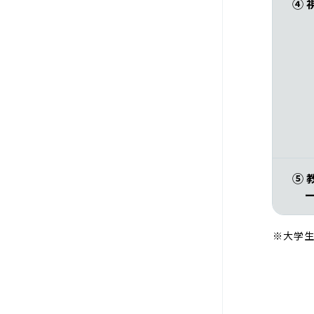
④ 
⑤ 
※大学