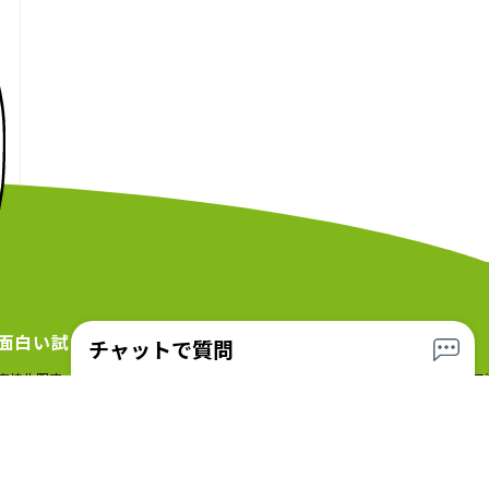
面白い試み
在校生の方へ
チャットで質問
高校生限定 超早割RIDE!! キャンペーン
技能教習・対面学科・送迎バス予
夏休みマッハプラン
無料送迎バスのご案内
お急ぎプラン いろいろ
オンライン学科教習
友達一緒割
今月＆来月の学科時間割表