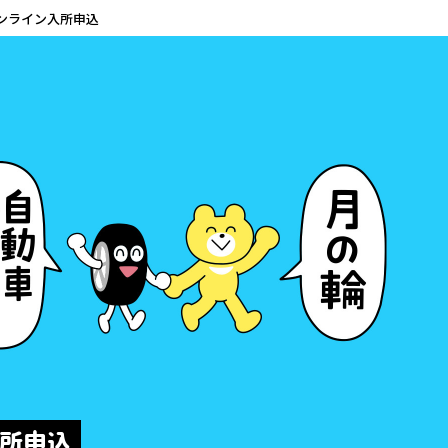
ンライン入所申込
 driving school
入所申込