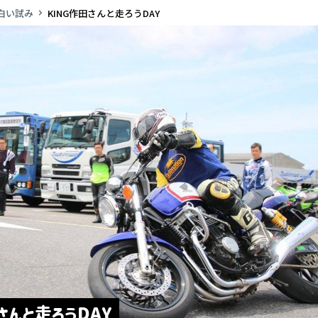
白い試み
KING作田さんと走ろうDAY
 driving school
さんと走ろうDAY