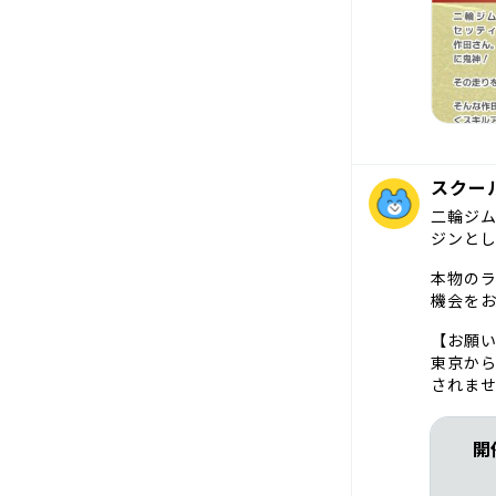
スクー
二輪ジ
ジンと
本物の
機会を
【お願
東京か
されま
開