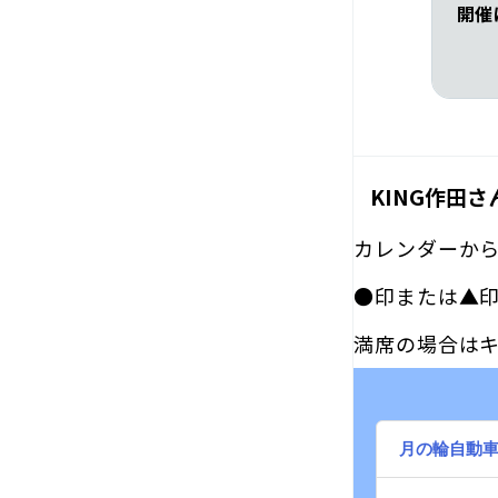
開催
KING作田
カレンダーか
●印または▲
満席の場合は